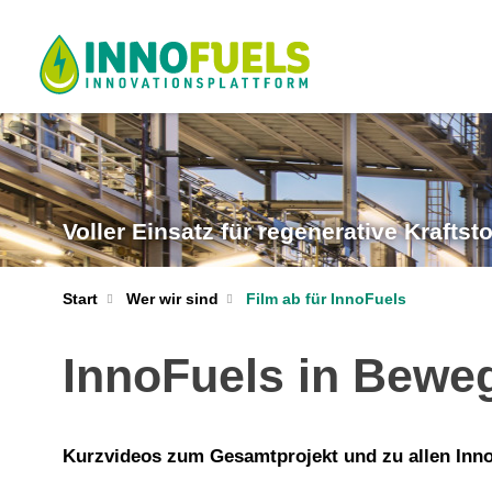
Voller Einsatz für regenerative Kraftsto
Start
Wer wir sind
Film ab für InnoFuels
InnoFuels in Beweg
Kurzvideos zum Gesamtprojekt und zu allen Inn