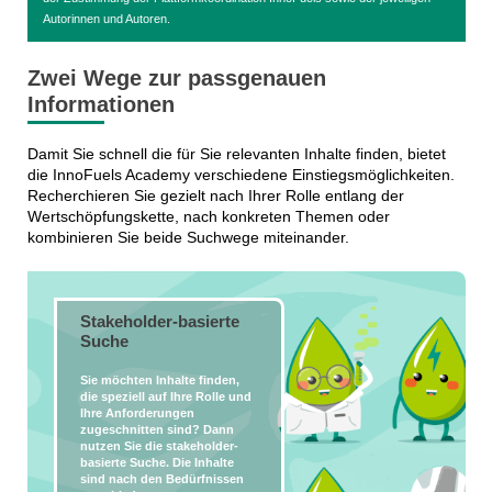
Autorinnen und Autoren.
Zwei Wege zur passgenauen
Informationen
Damit Sie schnell die für Sie relevanten Inhalte finden, bietet
die InnoFuels Academy verschiedene Einstiegsmöglichkeiten.
Recherchieren Sie gezielt nach Ihrer Rolle entlang der
Wertschöpfungskette, nach konkreten Themen oder
kombinieren Sie beide Suchwege miteinander.
Stakeholder-basierte
Suche
Sie möchten Inhalte finden,
die speziell auf Ihre Rolle und
Ihre Anforderungen
zugeschnitten sind? Dann
nutzen Sie die stakeholder-
basierte Suche. Die Inhalte
sind nach den Bedürfnissen