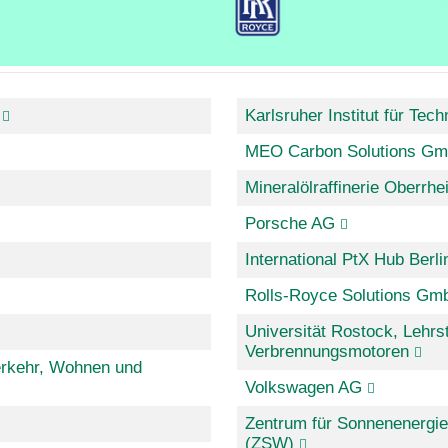
Karlsruher Institut für Tech
MEO Carbon Solutions G
Mineralölraffinerie Oberr
Porsche AG
International PtX Hub Berli
Rolls-Royce Solutions G
Universität Rostock, Lehrs
Verbrennungsmotoren
Verkehr, Wohnen und
Volkswagen AG
Zentrum für Sonnenenergi
(ZSW)