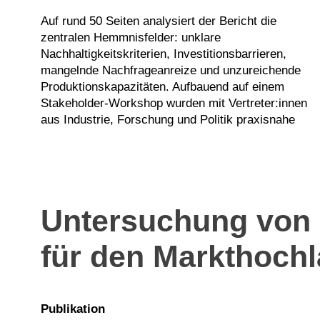
Auf rund 50 Seiten analysiert der Bericht die
Lösungsansätze entwickelt. Der Bericht richtet sich
zentralen Hemmnisfelder: unklare
an alle, die an der Transformation der Luftfahrt
Nachhaltigkeitskriterien, Investitionsbarrieren,
mitwirken – sei es in Politik, Industrie oder
mangelnde Nachfrageanreize und unzureichende
Forschung – und liefert eine fundierte Grundlage für
Produktionskapazitäten. Aufbauend auf einem
Stakeholder-Workshop wurden mit Vertreter:innen
aus Industrie, Forschung und Politik praxisnahe
Untersuchung von 
für den Markthoch
Publikation