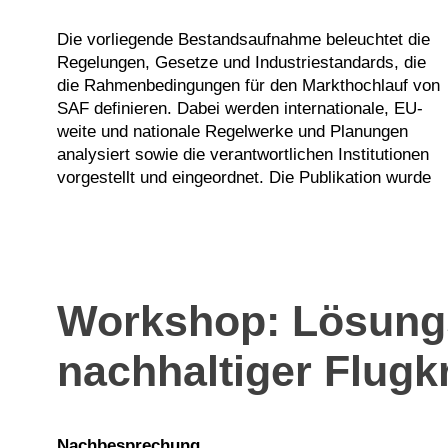
Die vorliegende Bestandsaufnahme beleuchtet die
vom Anwendungsfeld Luftfahrt erstellt, dem das
Regelungen, Gesetze und Industriestandards, die
Deutsche Zentrum für Luft- und Raumfahrt, das
die Rahmenbedingungen für den Markthochlauf von
Kompetenzzentrum für Klima- und Lärmschutz im
SAF definieren. Dabei werden internationale, EU-
Luftverkehr, CENA Hessen und die Fluggesellschaft
weite und nationale Regelwerke und Planungen
analysiert sowie die verantwortlichen Institutionen
vorgestellt und eingeordnet. Die Publikation wurde
Workshop: Lösungs
nachhaltiger Flugkr
Nachbesprechung