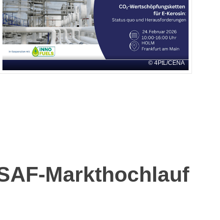
4PtL/CENA
 SAF-Markthochlauf