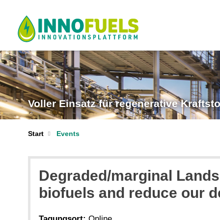
Voller Einsatz für regenerative Kraftsto
Start
Events
Degraded/marginal Lands -
biofuels and reduce our 
Tagungsort:
Online