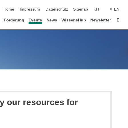
Navigation überspringen
Home
Impressum
Datenschutz
Sitemap
KIT
EN
Star
Förderung
Events
News
WissensHub
Newsletter
fy our resources for