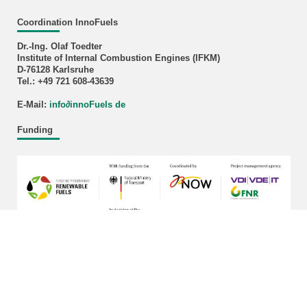
Coordination InnoFuels
Dr.-Ing. Olaf Toedter
Institute of Internal Combustion Engines (IFKM)
D-76128 Karlsruhe
Tel.: +49 721 608-43639
E-Mail:
info
∂
innoFuels de
Funding
last change: 2026-03-17
KIT – The University in the Helmholtz Association