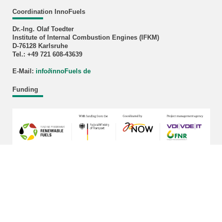
Coordination InnoFuels
Dr.-Ing. Olaf Toedter
Institute of Internal Combustion Engines (IFKM)
D-76128 Karlsruhe
Tel.: +49 721 608-43639
E-Mail:
info
∂
innoFuels de
Funding
last change: 2026-03-17
KIT – The University in the Helmholtz Association
Home
Legals
Privacy Policy
Sitemap
KIT